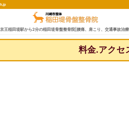
h.jp
京王稲田堤駅から2分の稲田堤骨盤整骨院|腰痛、肩こり、交通事故治療
料金.アクセ